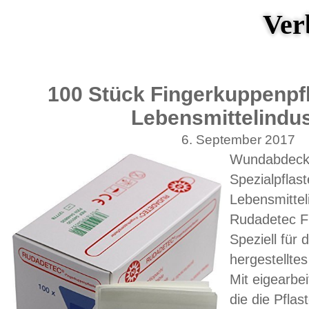
Ver
100 Stück Fingerkuppenpfla
Lebensmittelindus
6. September 2017
Wundabdeck
Spezialpflast
Lebensmittel
Rudadetec F
Speziell für 
hergestellte
Mit eigearbei
die die Pfla