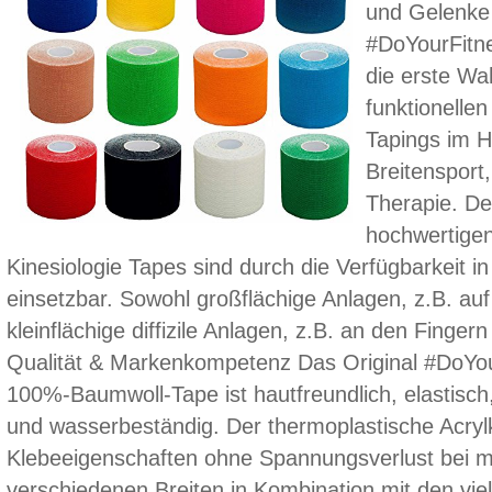
und Gelenke 
#DoYourFitne
die erste Wa
funktionellen
Tapings im H
Breitensport,
Therapie. De
hochwertige
Kinesiologie Tapes sind durch die Verfügbarkeit in 
einsetzbar. Sowohl großflächige Anlagen, z.B. a
kleinflächige diffizile Anlagen, z.B. an den Finger
Qualität & Markenkompetenz Das Original #DoYou
100%-Baumwoll-Tape ist hautfreundlich, elastisch,
und wasserbeständig. Der thermoplastische Acrylk
Klebeeigenschaften ohne Spannungsverlust bei m
verschiedenen Breiten in Kombination mit den vie