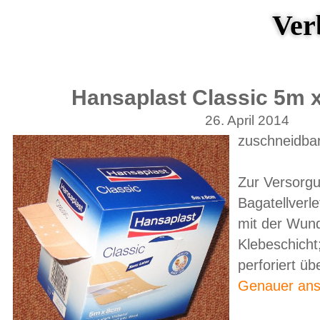
Ver
Hansaplast Classic 5m x
26. April 2014
zuschneidba
Zur Versorg
Bagatellverl
mit der Wund
Klebeschicht;
perforiert ü
Genauer ans