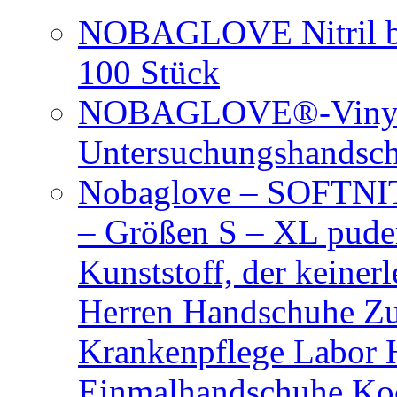
NOBAGLOVE Nitril bl
100 Stück
NOBAGLOVE®-Vinyl 
Untersuchungshandsc
Nobaglove – SOFTNIT
– Größen S – XL puder
Kunststoff, der keiner
Herren Handschuhe Zu
Krankenpflege Labor
Einmalhandschuhe Ko