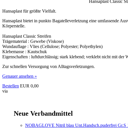
Hansaplast Classic S
Hansaplast für größte Vielfalt.
Hansaplast bietet in punkto Bagatelleverletzung eine umfassende Aus
Körperstelle.
Hansaplast Classic Streifen
Trägematerial : Gewebe (Viskose)
Wundauflage : Vlies (Cellulose; Polyester; Polyethylen)
Klebemasse : Kautschuk
Eigenschaften : luftdurchlässig; stark klebend; verklebt nicht mit der
Zur schnellen Versorgung von Alltagsverletzungen.
Genauer ansehen »
Bestellen
EUR 0,00
via
Neue Verbandmittel
NOBAGLOVE Nitril blau Unt.Handsch.puderfrei Gr.S 