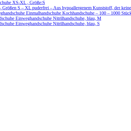
chuhe XS-XL , Größe:S
ößen S – XL puderfrei – Aus hypoallergenem Kunststoff, der keine
ghandschuhe Einmalhandschuhe Kochhandschuhe – 100 – 1000 Stück 
chuhe Einweghandschuhe Nitrilhandschuhe, blau, M
huhe Einweghandschuhe Nitrilhandschuhe, blau, S