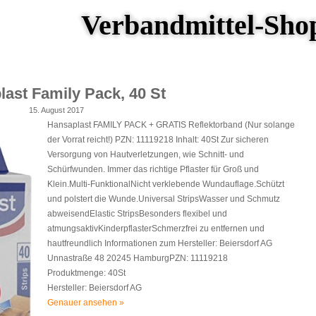
Verbandmittel-Sho
ast Family Pack, 40 St
15. August 2017
Hansaplast FAMILY PACK + GRATIS Reflektorband (Nur solange
der Vorrat reicht!) PZN: 11119218 Inhalt: 40St Zur sicheren
Versorgung von Hautverletzungen, wie Schnitt- und
Schürfwunden. Immer das richtige Pflaster für Groß und
Klein.Multi-FunktionalNicht verklebende Wundauflage.Schützt
und polstert die Wunde.Universal StripsWasser und Schmutz
abweisendElastic StripsBesonders flexibel und
atmungsaktivKinderpflasterSchmerzfrei zu entfernen und
hautfreundlich Informationen zum Hersteller: Beiersdorf AG
Unnastraße 48 20245 HamburgPZN: 11119218
Produktmenge: 40St
Hersteller: Beiersdorf AG
Genauer ansehen »