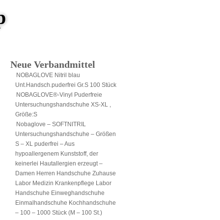
p
Neue Verbandmittel
NOBAGLOVE Nitril blau
Unt.Handsch.puderfrei Gr.S 100 Stück
NOBAGLOVE®-Vinyl Puderfreie
Untersuchungshandschuhe XS-XL ,
Größe:S
Nobaglove – SOFTNITRIL
Untersuchungshandschuhe – Größen
S – XL puderfrei – Aus
hypoallergenem Kunststoff, der
keinerlei Hautallergien erzeugt –
Damen Herren Handschuhe Zuhause
Labor Medizin Krankenpflege Labor
Handschuhe Einweghandschuhe
Einmalhandschuhe Kochhandschuhe
– 100 – 1000 Stück (M – 100 St.)