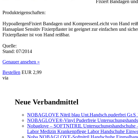
Fixiert Bandagen un
Produkteigenschaften:
HypoallergenFixiert Bandagen und KompressenLeicht von Hand reißb
Hansaplast Sensitiv Fixierpflaster ist geeignet zur einfachen und sic
Fixierpflaster ist von Hand reißbar.
Quelle:
Stand: 07/2014
Genauer ansehen »
Bestellen
EUR 2,99
via
Neue Verbandmittel
NOBAGLOVE Nitril blau Unt.Handsch.puderfrei Gr.S 
NOBAGLOVE®-Vinyl Puderfreie Untersuchungshands
Nobaglove – SOFTNITRIL Untersuchungshandschuhe – Gr
Labor Medizin Krankenpflege Labor Handschuhe Einwe
Noba NOBAGLOVE-Softnitril Handschuhe Einmalhands