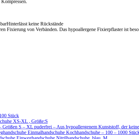
d Kompressen.
arHinterlässt keine Rückstände
heren Fixierung von Verbänden. Das hypoallergene Fixierpflaster ist be
100 Stück
chuhe XS-XL , Größe:S
ößen S – XL puderfrei – Aus hypoallergenem Kunststoff, der keine
ghandschuhe Einmalhandschuhe Kochhandschuhe – 100 – 1000 Stück 
chuhe Einweghandschuhe Nitrilhandschuhe, blau, M