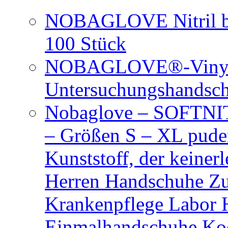
NOBAGLOVE Nitril bl
100 Stück
NOBAGLOVE®-Vinyl 
Untersuchungshandsc
Nobaglove – SOFTNIT
– Größen S – XL puder
Kunststoff, der keiner
Herren Handschuhe Zu
Krankenpflege Labor
Einmalhandschuhe Ko