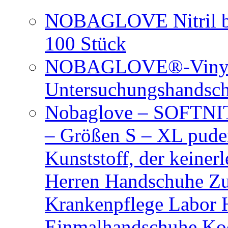
NOBAGLOVE Nitril bl
100 Stück
NOBAGLOVE®-Vinyl 
Untersuchungshandsc
Nobaglove – SOFTNIT
– Größen S – XL puder
Kunststoff, der keiner
Herren Handschuhe Zu
Krankenpflege Labor
Einmalhandschuhe Ko