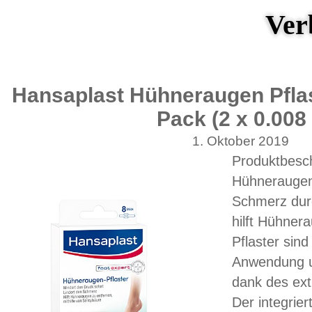
Ver
Hansaplast Hühneraugen Pflas
Pack (2 x 0.008 
1. Oktober 2019
Produktbesc
Hühneraugen-
Schmerz dur
hilft Hühner
Pflaster sind
Anwendung un
dank des extr
Der integrier