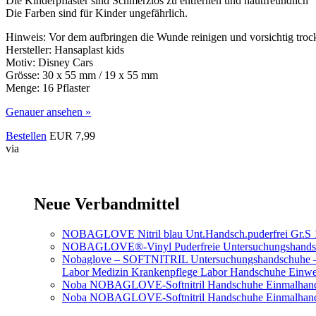
Die Kinderpflaster sind Schmerzlos zu entfernen und hautfreundlich
Die Farben sind für Kinder ungefährlich.
Hinweis: Vor dem aufbringen die Wunde reinigen und vorsichtig trock
Hersteller: Hansaplast kids
Motiv: Disney Cars
Grösse: 30 x 55 mm / 19 x 55 mm
Menge: 16 Pflaster
Genauer ansehen »
Bestellen
EUR 7,99
via
Neue Verbandmittel
NOBAGLOVE Nitril blau Unt.Handsch.puderfrei Gr.S 
NOBAGLOVE®-Vinyl Puderfreie Untersuchungshands
Nobaglove – SOFTNITRIL Untersuchungshandschuhe – Gr
Labor Medizin Krankenpflege Labor Handschuhe Einwe
Noba NOBAGLOVE-Softnitril Handschuhe Einmalhands
Noba NOBAGLOVE-Softnitril Handschuhe Einmalhandsc