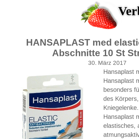
Ver
HANSAPLAST med elasti
Abschnitte 10 St St
30. März 2017
Hansaplast 
Hansaplast m
besonders fü
des Körpers,
Kniegelenke.
Hansaplast me
elastisches
atmungsaktive