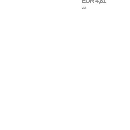
EUR 4,81
via