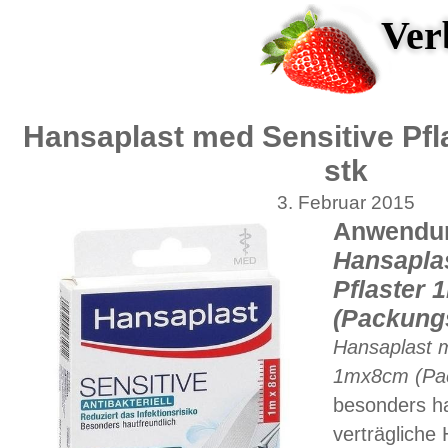
Ver
Hansaplast med Sensitive Pf
stk
3. Februar 2015
Anwendun
Hansaplas
Pflaster
(Packungs
Hansaplast m
1mx8cm (Pac
besonders ha
verträgliche 