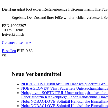
Die Hansaplast foot expert Regenerierende Fußcreme macht Ihre Füße 
Ergebnis: Der Zustand ihrer Füße wird erheblich verbessert. S
PZN-10092397
100 ml Creme
freiverkäuflich
Genauer ansehen »
Bestellen
EUR 9,68
via
Neue Verbandmittel
NOBAGLOVE Nitril blau Unt.Handsch.puderfrei Gr.S 
NOBAGLOVE®-Vinyl Puderfreie Untersuchungshands
Nobaglove – SOFTNITRIL Untersuchungshandschuhe – Gr
Labor Medizin Krankenpflege Labor Handschuhe Einwe
Noba NOBAGLOVE-Softnitril Handschuhe Einmalhands
Noba NOBAGLOVE-Softnitril Handschuhe Einmalhandsc