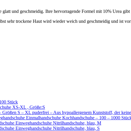
glatt und geschmeidig. Ihre hervorragende Formel mit 10% Urea gibt d
elbst sehr trockene Haut wird wieder weich und geschmeidig und ist vo
100 Stück
chuhe XS-XL , Größe:S
ößen S – XL puderfrei – Aus hypoallergenem Kunststoff, der keine
ghandschuhe Einmalhandschuhe Kochhandschuhe – 100 – 1000 Stück 
chuhe Einweghandschuhe Nitrilhandschuhe, blau, M
huhe Einweghandschuhe Nitrilhandschuhe, blau, S