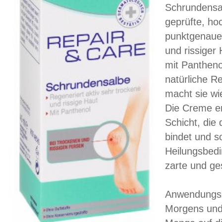
Schrundensal
geprüfte, ho
punktgenaue 
und rissiger
mit Panthenol
natürliche R
macht sie wi
Die Creme e
Schicht, die 
bindet und s
Heilungsbedi
zarte und g
Anwendungs
Morgens und 