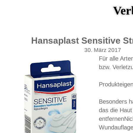
Ver
Hansaplast Sensitive Str
30. März 2017
Für alle Art
bzw. Verletz
Produkteigen
Besonders ha
das die Haut
entfernenNic
Wundauflages