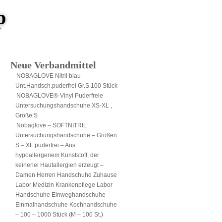
p
Neue Verbandmittel
NOBAGLOVE Nitril blau
Unt.Handsch.puderfrei Gr.S 100 Stück
NOBAGLOVE®-Vinyl Puderfreie
Untersuchungshandschuhe XS-XL ,
Größe:S
Nobaglove – SOFTNITRIL
Untersuchungshandschuhe – Größen
S – XL puderfrei – Aus
hypoallergenem Kunststoff, der
keinerlei Hautallergien erzeugt –
Damen Herren Handschuhe Zuhause
Labor Medizin Krankenpflege Labor
Handschuhe Einweghandschuhe
Einmalhandschuhe Kochhandschuhe
– 100 – 1000 Stück (M – 100 St.)