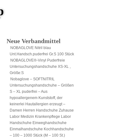
p
Neue Verbandmittel
NOBAGLOVE Nitril blau
Unt.Handsch.puderfrei Gr.S 100 Stück
NOBAGLOVE®-Vinyl Puderfreie
Untersuchungshandschuhe XS-XL ,
Größe:S
Nobaglove – SOFTNITRIL
Untersuchungshandschuhe – Größen
S – XL puderfrei – Aus
hypoallergenem Kunststoff, der
keinerlei Hautallergien erzeugt –
Damen Herren Handschuhe Zuhause
Labor Medizin Krankenpflege Labor
Handschuhe Einweghandschuhe
Einmalhandschuhe Kochhandschuhe
– 100 – 1000 Stück (M – 100 St.)