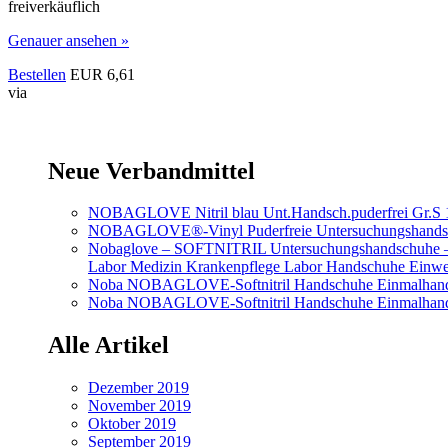
freiverkäuflich
Genauer ansehen »
Bestellen
EUR 6,61
via
Neue Verbandmittel
NOBAGLOVE Nitril blau Unt.Handsch.puderfrei Gr.S 
NOBAGLOVE®-Vinyl Puderfreie Untersuchungshands
Nobaglove – SOFTNITRIL Untersuchungshandschuhe – Gr
Labor Medizin Krankenpflege Labor Handschuhe Einwe
Noba NOBAGLOVE-Softnitril Handschuhe Einmalhands
Noba NOBAGLOVE-Softnitril Handschuhe Einmalhandsc
Alle Artikel
Dezember 2019
November 2019
Oktober 2019
September 2019