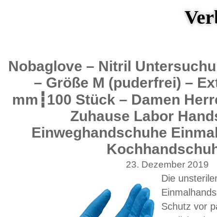
Ver
Nobaglove – Nitril Untersuc
– Größe M (puderfrei) – Ex
mm┇100 Stück – Damen Herr
Zuhause Labor Hand
Einweghandschuhe Einma
Kochhandschu
23. Dezember 2019
Die unsterile
Einmalhandsc
Schutz vor p